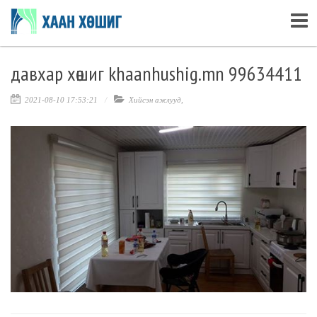
давхар хөшиг khaanhushig.mn 99634411
2021-08-10 17:53:21
Хийсэн ажлууд
,