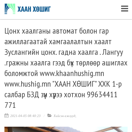
Цонх хаалганы автомат болон гар
ажиллагаатай хамгаалалтын хаалт
Зуслангийн цонх. гадна хаалга . Лангуу
.гражны хаалга гээд бүх төрлөөр ашиглах
боломжтой www.khaanhushig.mn
www.hushig.mn "ХААН ХӨШИГ" ХХК 1-р
салбар БЗД зүүн хүрээ хотхон 99634411
771
2021-04-05 08:40:23
Хийсэн ажлууд
,