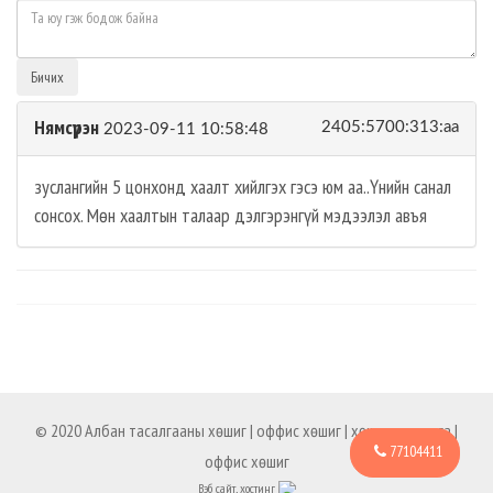
Бичих
Нямсүрэн
2405:5700:313:aa
2023-09-11 10:58:48
зуслангийн 5 цонхонд хаалт хийлгэх гэсэ юм аа..Үнийн санал
сонсох. Мөн хаалтын талаар дэлгэрэнгүй мэдээлэл авъя
© 2020 Албан тасалгааны хөшиг | оффис хөшиг | хөшиг захиалга |
77104411
оффис хөшиг
Вэб сайт, хостинг